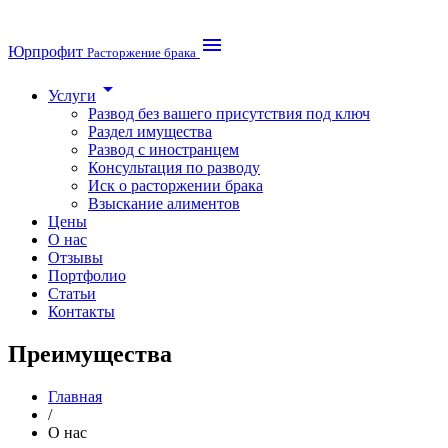
menu
Юрпрофит
Расторжение брака
arrow_drop_down
Услуги
Развод без вашего присутствия под ключ
Раздел имущества
Развод с иностранцем
Консультация по разводу
Иск о расторжении брака
Взыскание алиментов
Цены
О нас
Отзывы
Портфолио
Статьи
Контакты
Преимущества
Главная
/
О нас