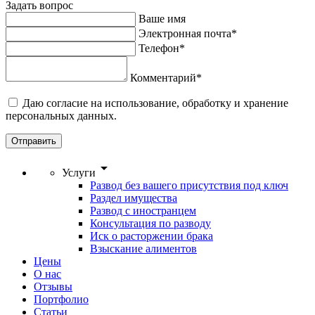
Задать вопрос
Ваше имя
Электронная почта*
Телефон*
Комментарий*
Даю согласие на использование, обработку и хранение
персональных данных.
Отправить
arrow_drop_down
Услуги
Развод без вашего присутствия под ключ
Раздел имущества
Развод с иностранцем
Консультация по разводу
Иск о расторжении брака
Взыскание алиментов
Цены
О нас
Отзывы
Портфолио
Статьи