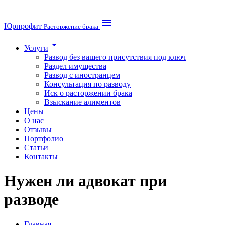
menu
Юрпрофит
Расторжение брака
arrow_drop_down
Услуги
Развод без вашего присутствия под ключ
Раздел имущества
Развод с иностранцем
Консультация по разводу
Иск о расторжении брака
Взыскание алиментов
Цены
О нас
Отзывы
Портфолио
Статьи
Контакты
Нужен ли адвокат при
разводе
Главная